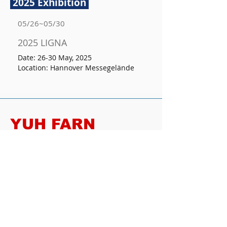
2025 Exhibition
05/26~05/30
2025 LIGNA
Date: 26-30 May, 2025
Location: Hannover Messegelände
YUH FARN
MACHINERY INDUSTRIAL
CO., LTD.
ADDRESS ：
No.9, Ln. 306, Sec. 6, Fengyuan Blvd.,
Fengyuan Dist., Taichung City 42079,
Taiwan
E-MAIL ：
yuhfarn@ms32.hinet.net
TEL ：
+886-4-25288863
/
25299403
FAX ：
+886-4-25254171