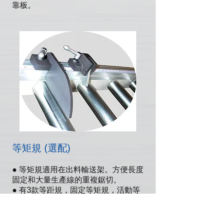
靠板。
等矩規 (選配)
● 等矩規適用在出料輸送架。方便長度
固定和大量生產線的重複鋸切。
● 有3款等距規，固定等矩規，活動等
矩規和可掀式等矩規。