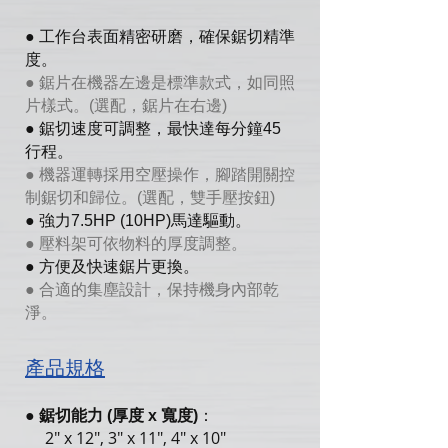
● 工作台表面精密研磨，確保鋸切精準
度。
● 鋸片在機器左邊是標準款式，如同照
片樣式。(選配，鋸片在右邊)
● 鋸切速度可調整，最快達每分鐘45
行程。
● 機器運轉採用空壓操作，腳踏開關控
制鋸切和歸位。(選配，雙手壓按鈕)
● 強力7.5HP (10HP)馬達驅動。
● 壓料架可依物料的厚度調整。
● 方便及快速鋸片更換。
● 合適的集塵設計，保持機身內部乾
淨。
產品規格
●
鋸切能力 (厚度 x 寬度)
：
2" x 12", 3" x 11", 4" x 10"