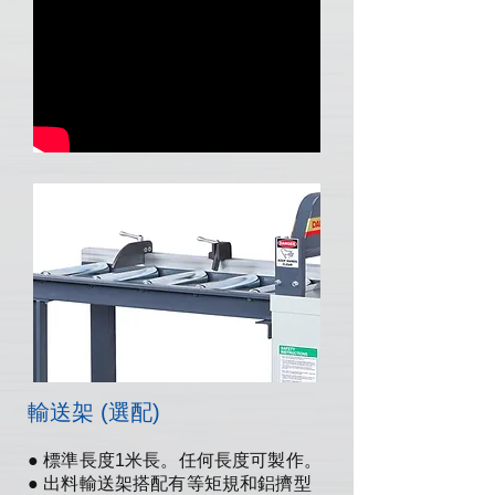
輸送架 (選配)
● 標準長度1米長。任何長度可製作。
● 出料輸送架搭配有等矩規和鋁擠型