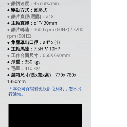
45 cuts/min
●
鋸切速度
：
●
驅動方式
：
氣壓式
ø18"
●
鋸片直徑(選購)
：
ø1"/ 30mm
●
主軸直徑
：
3600 rpm (60HZ) / 3200
●
鋸片轉速
：
rpm (50HZ)
ø4" x (1)
●
集塵罩出口徑
：
7.5HP/ 10HP
●
主軸馬達
：
660X 690mm
●
工作台面尺寸
：
350 kgs
●
淨重
：
410 kgs
●
毛重
：
770x 780x
●
裝箱尺寸(長x寬x高)
：
1350mm
＊本公司保留變更設計之權利，恕不另
行通知。