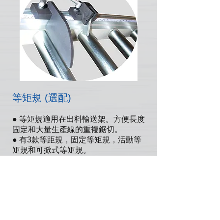
等矩規 (選配)
● 等矩規適用在出料輸送架。方便長度
固定和大量生產線的重複鋸切。
● 有3款等距規，固定等矩規，活動等
矩規和可掀式等矩規。