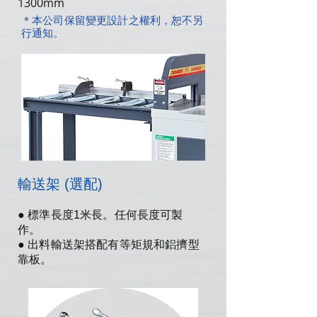
1300mm
＊本公司保留變更設計之權利，恕不另
行通知。
輸送架 (選配)
● 標準長度1米長。任何長度可製
作。
● 出料輸送架搭配有等矩規和鋁擠型
靠板。