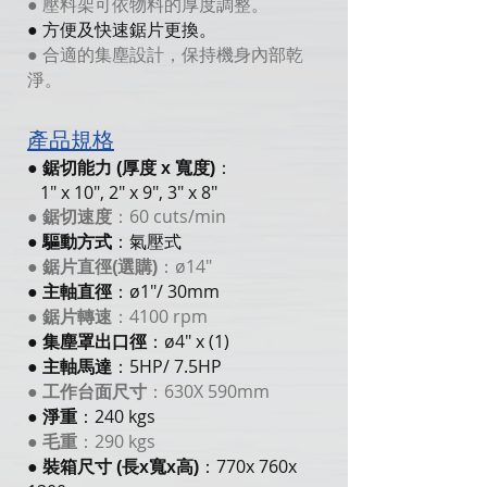
● 壓料架可依物料的厚度調整。
● 方便及快速鋸片更換。
● 合適的集塵設計，保持機身內部乾
淨。
產品規格
●
鋸切能力 (厚度 x 寬度)
：
1" x 10", 2" x 9", 3" x 8"
6
0 cuts/min
●
鋸切速度
：
●
驅動方式
：氣壓式
ø14"
●
鋸片直徑(選購)
：
ø1"/ 30mm
●
主軸直徑
：
4100 rpm
●
鋸片轉速
：
ø4" x (1)
●
集塵罩出口徑
：
5HP/ 7.5HP
●
主軸馬達
：
630X 590mm
●
工作台面尺寸
：
240 kgs
●
淨重
：
290 kgs
●
毛重
：
770x 760x
●
裝箱尺寸 (長x寬x高)
：