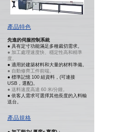
產品特色
先進的伺服控制系統
● 具有定寸功能滿足多種裁切需求。
● 加工處理速度快、穩定性高和精準
度。
● 適用於建築材料和大量的材料準備。
● 自動修齊工件前端。
● 標準記憶 100 組資料，(可連接
USB，選配)。
● 送料速度高達 60 米/分鐘。
● 依客人需求可選擇其他長度的入料輸
送台。
產品規格
：
●
加工能力( 厚度x 寬度)