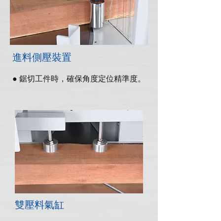
進料側壓裝置
● 鋸切工件時，確保角度定位精準度。
雙壓料氣缸