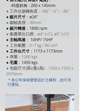
- 200 x 145mm
45度斜角
：+60˚~ 0˚~ - 60˚
●
工作台旋轉角度
：ø26"
●
鋸片尺寸
：30mm
●
鋸軸直徑
：1600 rpm
●
鋸片轉速
：ø4" x (1), ø5" x (1)
●
集塵罩出口徑
： 10HP/ 15HP
●
主軸馬達
：5~7 kg / 80 cm²
●
工作氣壓
：1173 x 1173mm
●
工作台尺寸
：1200 kgs
●
淨重
：1450 kgs
●
毛重
：1550 x 1550 x
●
包裝尺寸(長x寬x高)
2070mm
＊本公司保留變更設計之權利，恕不另
行通知。