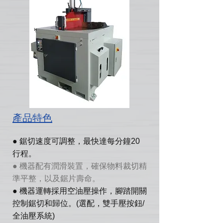
產品特色
● 鋸切速度可調整，最快達每分鐘20
行程。
● 機器配有潤滑裝置，確保物料裁切精
準平整，以及鋸片壽命。
● 機器運轉採用空油壓操作，腳踏開關
控制鋸切和歸位。(選配，雙手壓按鈕/
全油壓系統)