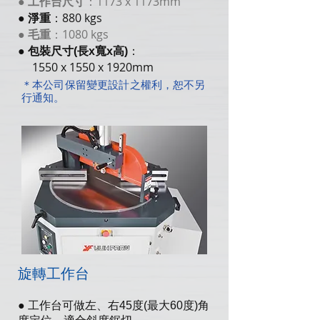
：1173 x 1173mm
●
工作台尺寸
：880 kgs
●
淨重
：1080 kgs
●
毛重
：
●
包裝尺寸(長x寬x高)
1550 x 1550 x 1920mm
＊本公司保留變更設計之權利，恕不另
行通知。
旋轉工作台
● 工作台可做左、右45度(最大60度)角