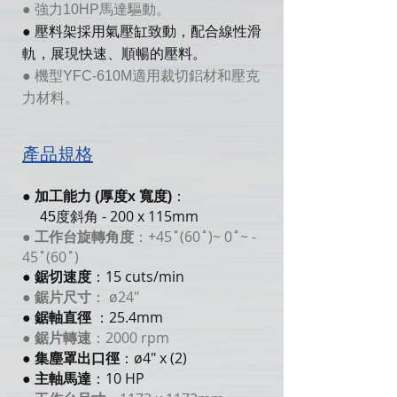
● 強力10HP馬達驅動。
● 壓料架採用氣壓缸致動，配合線性滑
軌，展現快速、順暢的壓料。
● 機型YFC-610M適用裁切鋁材和壓克
力材料。
產品規格
：
●
加工能力 (厚度x 寬度)
- 200 x 115mm
45度斜角
：+45˚(60˚)~ 0˚~ -
●
工作台旋轉角度
45˚(60˚)
：15
cuts/min
●
鋸切速度
： ø24"
●
鋸片尺寸
：25.4mm
●
鋸軸直徑
：2000 rpm
●
鋸片轉速
：ø4" x (2)
●
集塵罩出口徑
：10 HP
●
主軸馬達